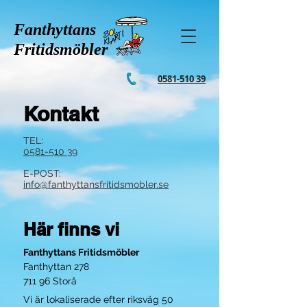
Fanthyttans
Fritidsmöbler
0581-510 39
Kontakt
TEL:
0581-510 39
E-POST:
info@fanthyttansfritidsmobler.se
Här finns vi
Fanthyttans Fritidsmöbler
Fanthyttan 278
711 96 Storå
Vi är lokaliserade efter riksväg 50