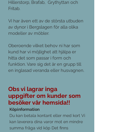
Hillerstorp, Brafab, Grythyttan och
Fritab.
Vi har även ett av de största utbuden
av dynor i Bergslagen för alla olika
modeller av möbler.
Oberoende vilket behov ni har som
kund har vi möjlighet att hjälpa er
hitta det som passar i form och
funktion. Vare sig det är en grupp till
en inglasad veranda eller husvagnen.
Obs vi lagrar inga
uppgifter om kunder som
besöker vår hemsida!!
Köpinformation
Du kan betala kontant eller med kort Vi
kan leverera dina varor mot en mindre
summa fråga vid köp Det finns