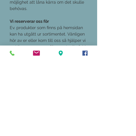
möjlighet att låna kärra om det skulle
behövas.
Vi reserverar oss för
Ev. produkter som finns på hemsidan
kan ha utgått ur sortimentet. Vänligen
hör av er eller kom till oss så hjälper vi
er. Vi reserverar oss för eventuella fel i
skrift, pris och bilder på hemsidan.
Kontakta oss
Tel:
0581-510 39