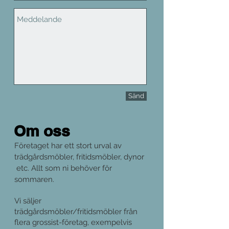
Sänd
Om oss
Företaget har ett stort urval av
trädgårdsmöbler, fritidsmöbler, dynor
etc. Allt som ni behöver för
sommaren.
Vi säljer
trädgårdsmöbler/fritidsmöbler från
flera grossist-företag, exempelvis