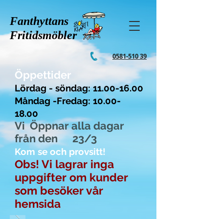
Fanthyttans
Fritidsmöbler
0581-510 39
Öppettider
Lördag - söndag:
11.00-16.00
Måndag -Fredag: 10.00-
18.00
Vi Öppnar alla dagar
från den 23/3
Kom se och provsitt!
Obs! Vi lagrar inga
uppgifter om kunder
som besöker vår
hemsida